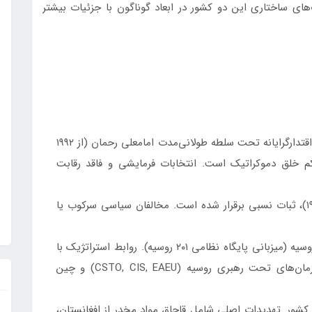
وت‌های ساختاری این دو کشور در ابعاد گوناگون با جزئیات بیشتر
جمهوری متمرکز با حکومت اقتدارگرایانه تحت سلطه طولانی‌مدت امامعلی رحمان (از ۱۹۹۲
 خلق دموکراتیک است. انتخابات فرمایشی و فاقد رقابت
پس از جنگ داخلی خونین (۱۹۹۲-۱۹۹۷)، ثبات نسبی برقرار شده است. مخالفان سیاسی سرکوب یا
وابستگی شدید به روسیه (میزبانی پایگاه نظامی ۲۰۱ روسیه). روابط استراتژیک با
چین (سرمایه‌گذاری در زیرساخت). عضو فعال سازمان‌های تحت رهبری روسیه (CSTO, CIS, EAEU) و چین
 کشور. تهدیدات اصلی شامل قاچاق مواد مخدر از افغانستان،