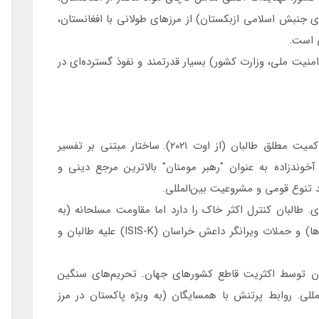
ای جنبش اسلامی ازبکستان) از مرزهای طولانی با افغانستان،
 است.
منیت ملی، وزارت کشور) بسیار قدرتمند و نفوذ گسترده‌ای در
امارت اسلامی تحت حاکمیت مطلق طالبان (از اوت ۲۰۲۱). ساختار مبتنی بر تفسیر
خوندزاده به عنوان "رهبر مومنان" بالاترین مرجع دینی و
تنوع قومی و مشروعیت بین‌المللی.
طالبان کنترل اکثر خاک را دارد اما مقاومت مسلحانه (به
رهبری جبهه مقاومت ملی در پنچشیر و سایر گروه‌ها) و حملات ویرانگر داعش خراسان (ISIS-K) علیه طالبان و
 توسط اکثریت قاطع کشورهای جهان. تحریم‌های سنگین
لی. روابط پرتنش با همسایگان (به ویژه پاکستان در مرز