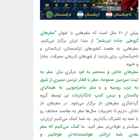
بیش از 20 سال است که سفرهایی با عنوان
"سفرهای
گروهی جاده ابریشم"
از مبدا ایران برگزار می‌کنیم.
سفرهایی به مقصد کشورهای ترکمنستان، ازبکستان و
تاجیکستان، برای بازدید از شهرهای تاریخی سمرقند، بخارا
و خیوه.
سفرهای خاص و منحصر به فرد
دیگری مثل:
سفر به
تبت سرزمین ممنوعه
،
سفر با قطار ترنس سیبری از شرق
به غرب روسیه
و یا
سفر ماجراجویی به هیمالیای
پاکستان و بیس کمپ نانگاپاربات
نیز توسط گروه
گردشگری سفرهای ناز برگزار می‌شود. در سفرهای ناز
تلاش داریم تا تجربیات سال‌ها سفر به مقاصد مختلف رو
با شما به اشتراک بگذاریم. به شما کمک می‌کنیم ارزان‌تر،
سبک‌تر و طولانی‌تر سفر کنید.
ما کمک می‌کنیم که سفر
بعدی شما ارزانتر، هواشمندانه‌تر، طولانی‎تر و