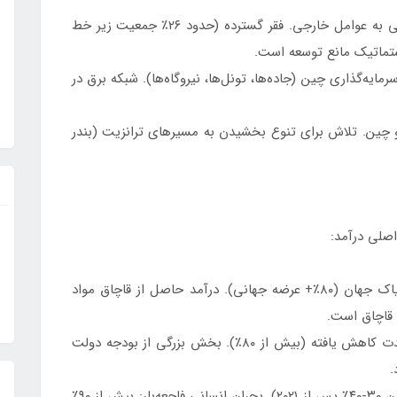
رشد اقتصادی ناپایدار و متکی به عوامل خارجی. فقر گسترده (حدود ۲۶٪ جمعیت زیر خط
یستماتیک مانع توسعه است.
رمایه‌گذاری چین (جاده‌ها، تونل‌ها، نیروگاه‌ها). شبکه برق در
و چین. تلاش برای تنوع بخشیدن به مسیرهای ترانزیت (بندر
صلی درآمد:
بزرگترین تولیدکننده تریاک جهان (۸۰٪+ عرضه جهانی). درآمد حاصل از قاچاق مواد
 قاچاق است.
که پس از ۲۰۲۱ به شدت کاهش یافته (بیش از ۸۰٪). بخش بزرگی از بودجه دولت
.
انقباض شدید اقتصادی (تخمین ۳۰-۴۰٪ پس از ۲۰۲۱). بحران انسانی فاجعه‌بار: بیش از ۹۰٪