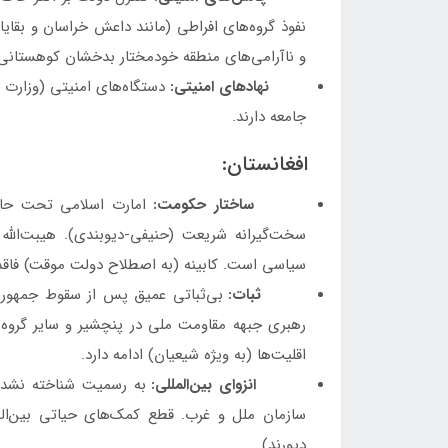
نفوذ گروه‌های افراطی (مانند داعش خراسان و بقای
و ناآرامی‌های منطقه خودمختار بدخشان کوهستانی
نهادهای امنیتی:
دستگاه‌های امنیتی (وزارت ا
جامعه دارند.
افغانستان:
ساختار حکومت:
سخت‌گیرانه شریعت (حنیفی-دیوبندی). هیبت‌الله آ
سیاسی است. کابینه (به اصطلاح دولت موقت) فاقد 
ثبات:
بی‌ثباتی عمیق پس از سقوط جمهوری. 
اقلیت‌ها (به ویژه شیعیان) ادامه دارد.
انزوای بین‌المللی:
به رسمیت شناخته نشدن
سازمان ملل و غرب. قطع کمک‌های حیاتی بین‌المل
دیورند).