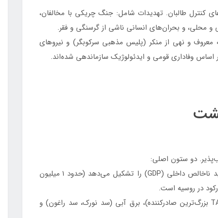
دعای کنترل طالبان. تهدیدات شامل: جنگ چریکی با مخالفان،
 محلی، و بحران‌های انسانی ناشی از گرسنگی و فقر.
ه معروف و نهی از منکر (پلیس مذهبی سرکوبگر) و نیروهای
 اساس وفاداری قومی و ایدئولوژیک سازماندهی شده‌اند.
پذیر. دو ستون اصلی:
بیش از ۳۰٪ تولید ناخالص داخلی (GDP) را تشکیل می‌دهد (حدود ۱ میلیون
رکود در روسیه است.
آلومینیوم (کارخانه TALCO بزرگ‌ترین صادرکننده)، برق آبی (سد نورک، سد راغون) و