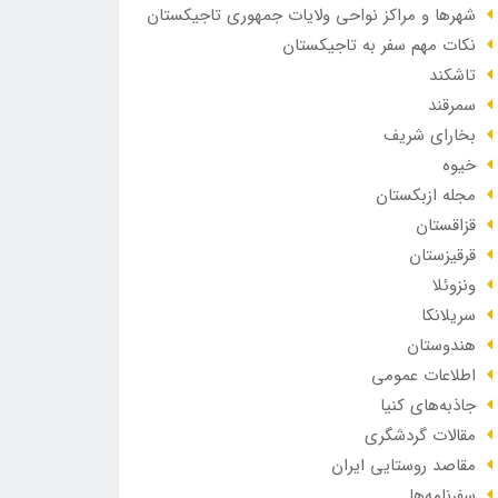
شهرها و مراکز نواحی ولایات جمهوری تاجیکستان
نکات مهم سفر به تاجیکستان
تاشکند
سمرقند
بخارای شریف
خیوه
مجله ازبکستان
قزاقستان
قرقیزستان
ونزوئلا
سریلانکا
هندوستان
اطلاعات عمومی
جاذبه‌های کنیا
مقالات گردشگری
مقاصد روستایی ایران
سفرنامه‌ها