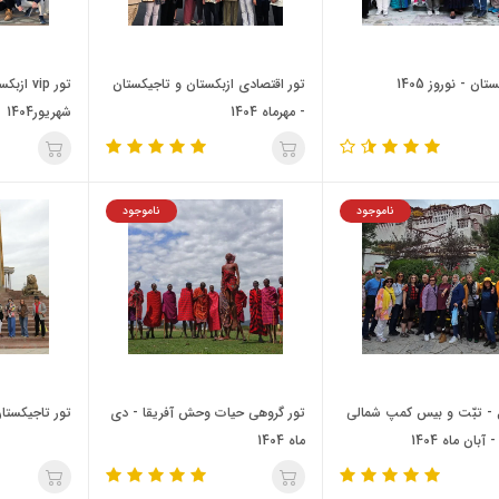
تان - نوروز 1405
تور اقتصادی ازبکستان و تاجیکستان
تور vip 
- مهرماه 1404
شهریور1404
ناموجود
ناموجود
ل - تبّت و بیس کمپ شمالی
تور گروهی حیات وحش آفریقا - دی
تور تاجیکستان -
بان ماه 1404
ماه 1404