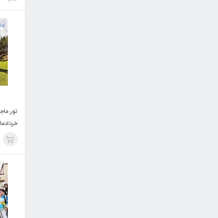
تور ماج
خردادماه 05