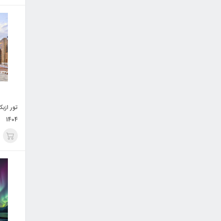
تور ازب
1404