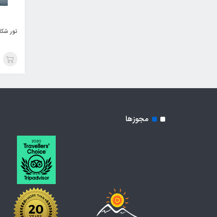
تور شکار
مجوزها