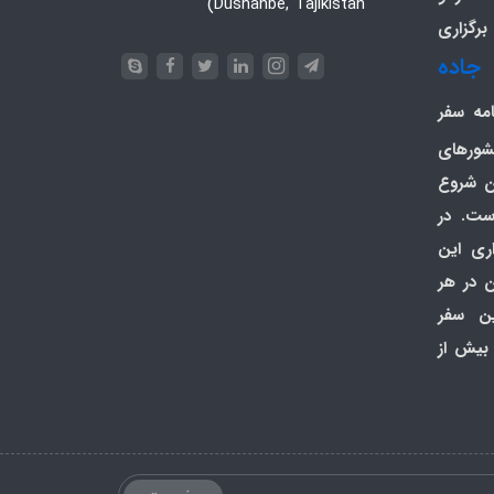
Dushanbe, Tajikistan)
برگزاری
جاده
امه سفر
کشورهای
ان شروع
ت. در
گزاری این
 در هر
ین سفر
 بیش از