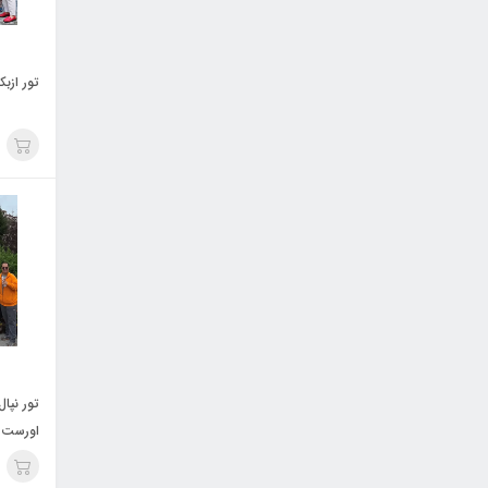
تور ازبکس
تور نپا
اورست - آ