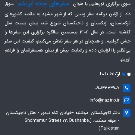
"سفرهای جاده ابریشم"
سوی برگزاری تورهایی با عنوان
سوق
داد. از اوّلین برنامه سفر زمینی که از شهر مشهد به مقصد کشورهای
ترکمنستان، ازبکستان و تاجیکستان شروع شد، بیش بیست سال
گذشته است. در سال 1404 بیستمین سالگرد برگزاری این سفرها را
جشن گرفتیم. و همچنان در هر سفر تلاش می‌کنیم، کیفیت این سفر
بی‌نظیر را افزایش داده و رضایت بیش از بیش همسفرانمان را فراهم
آوریم.
ارتباط با ما
09013333907
info@naztrip.ir
دفتر تاجیکستان: دوشنبه -خیابان شاه تیمور - هتل تاجیکستان
- طبقه همکف. (Shohtemur Street 22, Dushanbe,
Tajikistan)