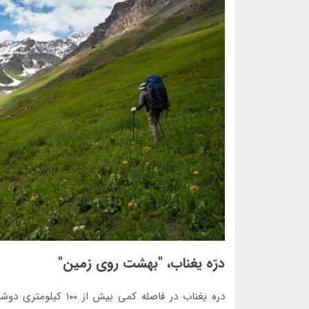
درّه یغناب، "بهشت روی زمین"
دره یغناب در فاصله کم