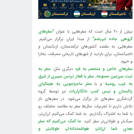
بیش از 20 سال است که سفرهایی با عنوان
"سفرهای
گروهی جاده ابریشم"
از مبدا ایران برگزار می‌کنیم.
سفرهایی به مقصد کشورهای ترکمنستان، ازبکستان و
تاجیکستان، برای بازدید از شهرهای تاریخی سمرقند، بخارا
و خیوه.
سفرهای خاص و منحصر به فرد
دیگری مثل:
سفر به
تبت سرزمین ممنوعه
،
سفر با قطار ترنس سیبری از شرق
به غرب روسیه
و یا
سفر ماجراجویی به هیمالیای
پاکستان و بیس کمپ نانگاپاربات
نیز توسط گروه
گردشگری سفرهای ناز برگزار می‌شود. در سفرهای ناز
تلاش داریم تا تجربیات سال‌ها سفر به مقاصد مختلف رو
با شما به اشتراک بگذاریم. به شما کمک می‌کنیم ارزان‌تر،
سبک‌تر و طولانی‌تر سفر کنید.
ما کمک می‌کنیم که سفر
بعدی شما ارزانتر، هواشمندانه‌تر، طولانی‎تر و