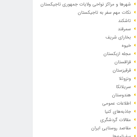
شهرها و مراکز نواحی ولایات جمهوری تاجیکستان
نکات مهم سفر به تاجیکستان
تاشکند
سمرقند
بخارای شریف
خیوه
مجله ازبکستان
قزاقستان
قرقیزستان
ونزوئلا
سریلانکا
هندوستان
اطلاعات عمومی
جاذبه‌های کنیا
مقالات گردشگری
مقاصد روستایی ایران
سفرنامه‌ها