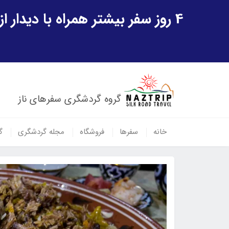
4 روز سفر بیشتر همراه با دیدار از شهر تاریخی خیوه و یک پرواز داخلی ازبکستان هدیه ویژه سفر شهریورماه
گروه گردشگری سفرهای ناز
خانه
سفرها
فروشگاه
مجله گردشگری
گ