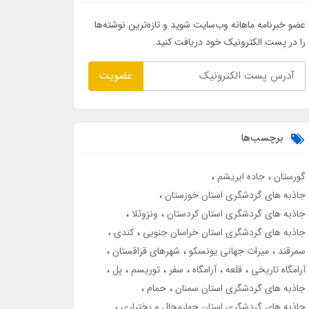
عضو خبرنامه ماهانه وب‌سایت شوید و تازه‌ترین نوشته‌ها
را در پست الکترونیک خود دریافت کنید.
عضویت
برچسب‌ها
گورستان
جاده ابریشم
جاذبه های گردشگری استان خوزستان
جاذبه های گردشگری استان کردستان
ونزوئلا
جاذبه های گردشگری استان خراسان جنوبی
کندی
سمرقند
میراث جهانی یونسکو
شهرهای قزاقستان
آرامگاه تاریخی
قلعه
آرامگاه
سفر
توریسم
پل
جاذبه های گردشگری استان سمنان
حمام
جاذبه های گردشگری استان چهارمحال و بختیاری