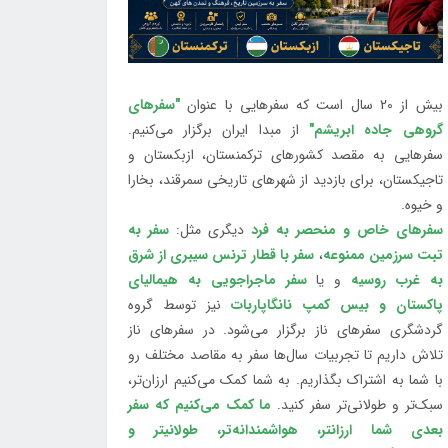
بیش از 20 سال است که سفرهایی با عنوان
"سفرهای
گروهی جاده ابریشم"
از مبدا ایران برگزار می‌کنیم.
سفرهایی به مقصد کشورهای ترکمنستان، ازبکستان و
تاجیکستان، برای بازدید از شهرهای تاریخی سمرقند، بخارا
و خیوه.
سفرهای خاص و منحصر به فرد
دیگری مثل:
سفر به
تبت سرزمین ممنوعه
،
سفر با قطار ترنس سیبری از شرق
به غرب روسیه
و یا
سفر ماجراجویی به هیمالیای
پاکستان و بیس کمپ نانگاپاربات
نیز توسط گروه
گردشگری سفرهای ناز برگزار می‌شود. در سفرهای ناز
تلاش داریم تا تجربیات سال‌ها سفر به مقاصد مختلف رو
با شما به اشتراک بگذاریم. به شما کمک می‌کنیم ارزان‌تر،
سبک‌تر و طولانی‌تر سفر کنید.
ما کمک می‌کنیم که سفر
بعدی شما ارزانتر، هواشمندانه‌تر، طولانی‎تر و