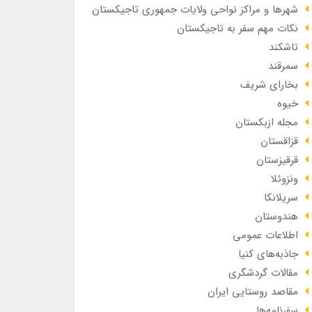
شهرها و مراکز نواحی ولایات جمهوری تاجیکستان
نکات مهم سفر به تاجیکستان
تاشکند
سمرقند
بخارای شریف
خیوه
مجله ازبکستان
قزاقستان
قرقیزستان
ونزوئلا
سریلانکا
هندوستان
اطلاعات عمومی
جاذبه‌های کنیا
مقالات گردشگری
مقاصد روستایی ایران
سفرنامه‌ها