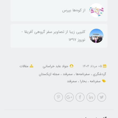
از کوه‌ها بپرس
کلیپی زیبا از تصاویر سفر گروهی آفریقا -
نوروز 1397
05 مرداد 1404
جواد عابد خراسانی
مقالات
گردشگری
سفرنامه‌ها
سمرقند
مجله ازبکستان
سفرنامه
بخارا
سمرقند