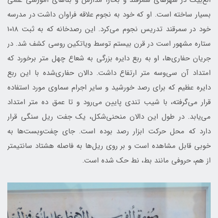
الغ‌بیک در شهرهای سمرقند و بخارا مدارس و بناهای آموزشی علمی
بسیار ساخته است. او که خود به نجوم علاقه فراوان داشت در مدرسه
خود در سمرقند تدریس نجوم می‌کرد. این رصدخانه که به ثبت 1018
ستاره مشهور است در قرن بیستم توسط ویاتکین روسی کشف شد. در
جریان حفاری‌ها، او به ربع دایره بزرگی به شعاع چهل متر برخورد که
امتداد آن سی‌وسه متر ارتفاع داشت. دالان حفاری‌شده با این ربع
دایره عظیم که برای رصد خورشید و سایر اجرام سماوی مورد استفاده
قرار می‌گرفته، با شیب تندی پایین می‌رود و تا عمق ده متر امتداد
می‌یابد. در طول این دالان منحنی‌شکل، یک جفت ریل سنگی قرار
دارد که محل حرکت ابزار رصد بوده است. جای چفت‌وبست‌ها به
خوبی قابل مشاهده است و بر روی ریل‌ها به فاصله هشتاد سانتیمتر
از هم، حروفی مانند بط، نط حک شده است.