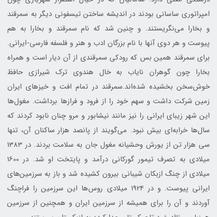
امپراتوری ساسانی بودند در اندیشه ساختن تیسفونی دیگر به سمرقند
و بخارا می‌نگریستند. و چنین شد که نام سمرقند و بخارا به هم
پیوست و هر دوی آنها با نام بزرگان ادب و هنر و فلسفه فارسی-ایرانی.
برای سمرقند همین بس که رودکی سمرقندی از آن دیار است و همراه
بخارا چون گوهران نایاب به خال هندوی ترک شیرازی حافظ
خوش‌سخن بخشیده شده‌اند.سمرقند در تمام افت و خیزهای ایران
زمین شرکت داشت و سهم خود را از فرود و فرازها برداشت. مغول‌ها
این شهر زیبای ایرانی را نیز مانند نیشابور و مرو چنان نابود کردند که
سال‌ها خرابه‌ای بیش نبود. می‌گویند از پانصد هزار ساکنان آن، تنها
سی هزار تن از یورش وحشیانه مغول جان به سلامت بردند. در 1383
میلادی به تصرف تیمور گورکانی درآمد و پایتخت او شد. در 1600
میلادی از چنگ ازبکان شیبانی بیرون کشیده شد و باز به سرزمین‌های
ایرانی پیوست. و در 1924 میلادی روس‌ها این سرزمین را فراچنگ
آوردند و آن را برای همیشه از سرزمین ایران و همچنین از سرزمین