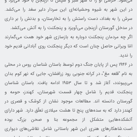
می‌شود. حرشی او را تا شهر سبز و سپس تا اَرَبِنجَن با خود می‌برد و
در این شهر به شیوه وحشیانه‌ای این سردار دلیر سغد را می‌کشد.
سرش را به بغداد، دست راستش را به تخارستان، و بدنش را بر داری
در مدخل گورستان اَرَبِنجَن می‌آویزد و پنجکنت را به آتش می‌کشد.
اگر چه مردمان پنجکنت دوباره به بازسازی شهر خود همت می‌گمارند
امّا ویرانی حاصل چنان است که دیگر پنجکنت روی آبادانی قدیم خود
را ندید.
در 1946 پس از پایان جنگ دوم توسط باستان شناسان روس در محلی
به نام "قلعه مغ"، در کرانه جنوبی رود زرافشان، جایی که نهر کوم بدان
می‌پیوندد، آغاز شد و تا سال 1953 ادامه یافت. باستان شناسان
پنجکنت قدیم را شامل چهار قسمت شهرستان، کهندز، حومه و
گورستان دانسته اند. مطالعات موجود نشان از کوشک و قصری در
کهندز دارد که به سده‌های پنج تا هشت میلادی تعلّق دارد. شهر دارای
آتشکده‌هایی متشکل از مجموعه بنا و صحن بزرگ بوده
است.شاهکار‌های هنری این شهر باستانی شامل نقاشی‌های دیواری