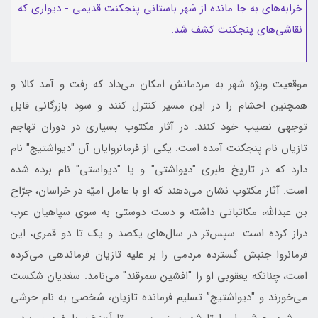
خرابه‌های به جا مانده از شهر باستانی پنجکنت قدیمی - دیواری که
نقاشی‌های پنجکنت کشف شد.
موقعیت ویژه شهر به مردمانش امکان می‌داد که رفت و آمد کالا و
همچنین احشام را در این مسیر کنترل کنند و سود بازرگانی قابل
توجهی نصیب خود کنند. در آثار مکتوب بسیاری در دوران تهاجم
تازیان نام پنجکنت آمده است. یکی از فرمانروایان آن "دیواشتیج" نام
دارد که در تاریخ طبری "دیواشتی" و یا "دیواستی" نام برده شده
است. آثار مکتوب نشان می‌دهند که او با عامل امیّه در خراسان، جرّاح
بن عبدالله، مکاتباتی داشته و دست دوستی به سوی سپاهیان عرب
دراز کرده است. سپس‌تر در سال‌های یکصد و یک تا دو قمری، این
فرمانروا جنبش گسترده مردمی را بر علیه تازیان فرماندهی می‌کرده
است، چنانکه یعقوبی او را "افشین سمرقند" می‌نامد. سغدیان شکست
می‌خورند و "دیواشتیج” تسلیم فرمانده تازیان، شخصی به نام حرشی