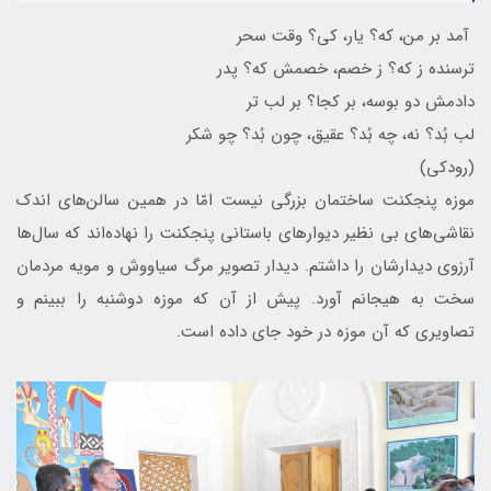
آمد بر من، که؟ یار، کی؟ وقت سحر
ترسنده ز که؟ ز خصم، خصمش که؟ پدر
دادمش دو بوسه، بر کجا؟ بر لب تر
لب بُد؟ نه، چه بُد؟ عقیق، چون بُد؟ چو شکر
(رودکی)
موزه پنجکنت ساختمان بزرگی نیست امّا در همین سالن‌های اندک
نقاشی‌های بی نظیر دیوارهای باستانی پنجکنت را نهاده‌اند که سال‌ها
آرزوی دیدارشان را داشتم. دیدار تصویر مرگ سیاووش و مویه مردمان
سخت به هیجانم آورد. پیش از آن که موزه دوشنبه را ببینم و
تصاویری که آن موزه در خود جای داده است.