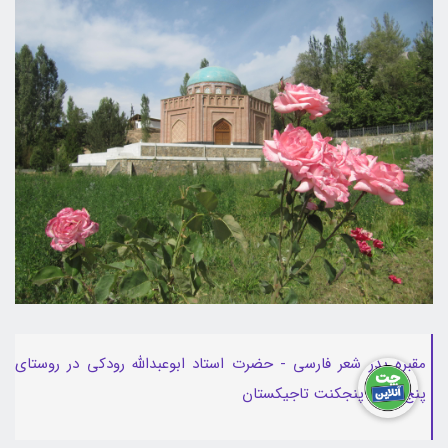
مقبره پدر شعر فارسی - حضرت استاد ابوعبدالله رودکی در روستای
پنج رود - پنجکنت تاجیکستان