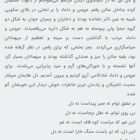
و من نیز که در کنجکاوی دیدن مراسم می‌سوختم از دعوت استقبال
کرده بداخل سالن رفتم. عروس و داماد را بر تختی در بالای سکویی
شبیه به سِن تاتر نشانده بودند و دختران و پسران جوان به شکل دو
گروه مجزا ولی پیوسته به هم به شکل دایره می‌رقصیدند. عروس و
داماد مرتب با گذاشتن دست بر سینه و تعظیم از میهمانان
سپاسگزاری می‌کردند. بجز بخشی که برای رقص در نظر گرفته شده
بود، بقیه سالن را میز و صندلی گذاشته بودند و میهمانان بسیار گرد
آنها نشسته و با خوراکی‌های گرم و سرد پذیرایی می‌شدند. برای
عروس و داماد شادکامی آرزو کردیم و بیرون آمدیم. دل هایمان سرشار
محبت تاجیکان و یادمان لبریز خاطرات خوش دیدار این خویشان گم
شده.
بر عشق توام نه صبر پیداست نه دل
بی روی توام، نه عقل برجاست، نه دل
این غم، که مراست کوه قاف است، نه غم
این دل، که تو راست، سنگ خارا است، نه دل