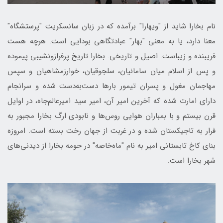
نام بخارا شاید از "ویهارا" برآمده که در زبان سانسکریت "پرستشگاه"
معنا دارد، یا به معنی "بهار" عبادتگاهی بودایی است. هرچه هست
فریبنده و زیباست. اصیل و تاریخی. بخارا تاریخ پرفرازونشیبی پیموده
و پس از اسلام میان سامانیان، سلجوقیان، خوارزمشاهیان و سپس
مهاجمان مغول و پسران تیمور بارها دست‌به‌دست شده و سرانجام
دارای امارت شده که آخرین امیر آن، امیر سید امیرعالم‌جاه، در اوایل
قرن بیستم و با بمباران هوایی روس‌ها و نابودی ارگ بخارا مجبور به
فرار به تاجیکستان شده و در غربت از جهان رخت بسته است. امروزه
بنای کاخ تابستانی امیر به نام "ماه‌خاصه" در حومه بخارا از دیدنی‌های
شهر بخارا است.