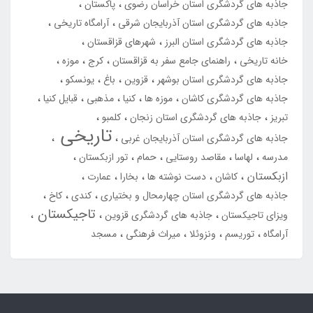
جاذبه های گردشگری استان خراسان رضوی
پاکستان
جاذبه های گردشگری استان آذربایجان شرقی
آرامگاه تاریخی
جاذبه های گردشگری استان البرز
شهرهای قزاقستان
خانه تاریخی
راهنمای جامع سفر به قزاقستان
کرج
موزه
جاذبه های گردشگری استان بوشهر
قزوین
باغ
یونسکو
جاذبه های گردشگری کاشان
موزه ها
کنیا
مذهبی
قبایل کنیا
تبریز
جاذبه های گردشگری استان زنجان
کلمبو
تاریخی
جاذبه های گردشگری استان آذربایجان غربی
مدرسه
لهاسا
مقاصد روستایی
حمام
تور ازبکستان
ازبکستان
کاشان
دست نوشته ها
بخارا
عمارت
جاذبه های گردشگری استان چهارمحال و بختیاری
کندی
کاخ
تاجیکستان
ویزای تاجیکستان
جاذبه های گردشگری قزوین
آرامگاه
توریسم
ونزوئلا
میراث فرهنگی
مسجد