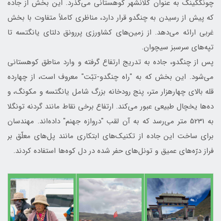
چونگکینگ به عنوان کلانشهر کوهستانی می‌گذرد. این بخش از جاده
که پیش از رسیدن به چنگدو قرار دارد، مناظری کاملاً متفاوت با بخش
غربی ارائه می‌دهد. از زمین‌های کشاورزی پررونق دلتای یانگتسه تا
تپه‌های سرسبز سیچوان.
پس از چنگدو، جاده به تدریج ارتفاع گرفته و وارد مناطق کوهستانی
می‌شود. این بخش که به "راه چنگدو-تبّت" معروف است، از چهارده
قله بالای چهارهزار متر، پنج رودخانه بزرگ شامل یانگتسه و مکونگ، و
ده‌ها یخچال طبیعی عبور می‌کند. ارتفاع برخی نقاط مانند گردنه تونگلا
به 5231 متر می‌رسد که به آن لقب "دروازه جهنم" داده‌اند. مهندسان
برای ساخت این جاده از تکنیک‌های ابتکاری مانند پل‌های معلّق بر
فراز درّه‌های عمیق و تونل‌های حفر شده در دل کوه‌ها استفاده کردند.