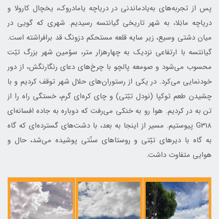
پس از تجربه‌های به‌یادماندنی در دریاچه یامادروک، یخچال کارولا و
دریاچه مانِلا، به شهر تاریخی گیانتسه رسیدیم. شهری که گویی در
میان دشتی وسیع، زیر سایه قلعه مستحکم دزونگ قد برافراشته است.
گیانتسه با ارتفاعی نزدیک به چهارهزار متر، سوّمین شهر بزرگ تبّت
محسوب می‌شود و صومعه پالچو با چرخ‌های دعای رنگارنگش، از دور
خودنمایی می‌کرد. در یکی از رستوران‌های حلال شهر توقف کردیم و با
چشیدن طعم توکپا (نودل تبّتی) و چای کره‌ای گرم، خستگی راه را از
تن به در کردیم. هوا رو به خنکی می‌رفت که دوباره به جاده افسانه‌ای
G318 پیوستیم. مسیر از اینجا به بعد، با دشت‌های گسترده‌ای که گاه
به گاه با دیرهای تبّتی و روستاهای سنّتی پوشیده می‌شد، حال و
هوایی متفاوت داشت.