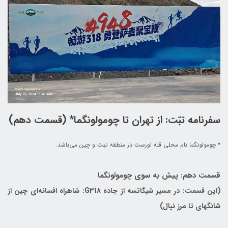
سفرنامه تبّت: از تهران تا چومولونگما* (قسمت دهم)
* چومولونگما نام محلی قله اورست در منطقه تبت و چین می‌باشد.
قسمت دهم: پیش به سوی چومولونگما
(این قسمت: در مسیر شیگاتسه از جاده G318: شاهراه افسانه‌ای چین از
شانگهای تا مرز نپال)