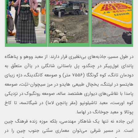
در طول مسیر، جاذبه‌های بی‌نظیری قرار دارند: از معبد ووهو و پناهگاه
پاندای غول‌پیکر در چنگدو، پل باستانی شانگلی در یاآن متعلّق به
دودمان تانگ، کوه گونگگا (7556 متر) و صومعه کانگدینگ، درّه زیبای
هایتسو در لیتنگ، یخچال طبیعی هایدو در مرز سیچوان-تبّت، صومعه
پامدا با نقاشی‌های دیواری هشتصد ساله، صومعه رونگبوک در نزدیکی
کوه اورست، معبد تاشیلونپو (مقر پانچن لاما) در شیگاتسه، تا کاخ
پوتالا و معبد جوخانگ در لهاسا.
این جاده نه تنها یک شاهکار مهندسی، بلکه موزه زنده فرهنگ چین
است. در مسیر شرقی می‌توان معماری سنّتی جنوب چین را در