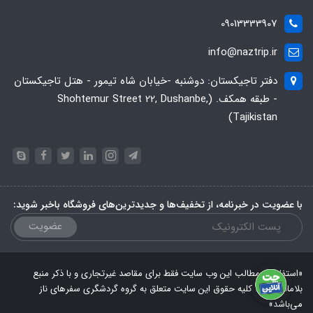
09013333907
info@naztrip.ir
دفتر تاجیکستان: دوشنبه -خیابان شاه تیمور - هتل تاجیکستان
- طبقه همکف. (Shohtemur Street 22, Dushanbe,
Tajikistan)
با عضویت در خبرنامه، از تخفیف‌ها و جدیدترین‌های فروشگاه باخبر شوید:
عضویت
«استفاده از مطالب این وب سایت فقط برای مقاصد غیرتجاری و با ذکر منبع
بلامانع است. کلیه حقوق این سایت متعلق به گروه گردشگری سفرهای ناز
می‌باشد»