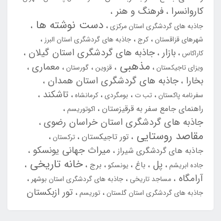
کاروانسرا
فرهنگ و هنر
دست نوشته ها
جاذبه های گردشگری استان مرکزی
شهرهای قزاقستان
کرج
جاذبه های گردشگری استان البرز
بازار
جاذبه های گردشگری استان گیلان
کاراکاس
مذهبی
معماری
ویزای تاجیکستان
قزوین
گورستان
بخارا
جاذبه های گردشگری استان همدان
تاشکند
سفرنامه پاکستان
تب ت
بومگردی
کرمانشاه
راهنمای جامع سفر به قرقیزستان
اکوتوریسم
جاذبه های گردشگری استان خراسان رضوی
مقاصد روستایی
تور تاجیکستان
ترکستان
میراث جهانی یونسکو
جاذبه های گردشگری شیراز
خانه تاریخی
پل
باغ
برج
جاده ابریشم
یونسکو
آرامگاه
مساجد تاریخی
جاذبه های گردشگری استان بوشهر
تور ازبکستان
جاذبه های گردشگری استان گلستان
توریسم