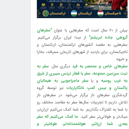
بیش از 20 سال است که سفرهایی با عنوان
"سفرهای
گروهی جاده ابریشم"
از مبدا ایران برگزار می‌کنیم.
سفرهایی به مقصد کشورهای ترکمنستان، ازبکستان و
تاجیکستان، برای بازدید از شهرهای تاریخی سمرقند، بخارا
و خیوه.
سفرهای خاص و منحصر به فرد
دیگری مثل:
سفر به
تبت سرزمین ممنوعه
،
سفر با قطار ترنس سیبری از شرق
به غرب روسیه
و یا
سفر ماجراجویی به هیمالیای
پاکستان و بیس کمپ نانگاپاربات
نیز توسط گروه
گردشگری سفرهای ناز برگزار می‌شود. در سفرهای ناز
تلاش داریم تا تجربیات سال‌ها سفر به مقاصد مختلف رو
با شما به اشتراک بگذاریم. به شما کمک می‌کنیم ارزان‌تر،
سبک‌تر و طولانی‌تر سفر کنید.
ما کمک می‌کنیم که سفر
بعدی شما ارزانتر، هواشمندانه‌تر، طولانی‎تر و