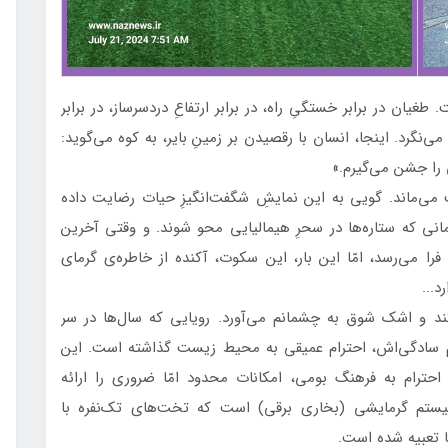
ن در برابر خستگیِ راه، در برابر ارتفاعِ دردسرساز، در برابر
نگرد. اینجا، انسان با رقصیدن بر زمینِ بایر، به کوه می‌گوید:
 را جشن می‌گیرم.»
می‌ماند. گویی به این نمایشِ شگفت‌انگیزِ حیات رضایت داده
انی که ستاره‌ها در سحرِ هیمالیایی محو شوند. و وقتی آخرین
ا می‌رسد، امّا این بار، این سکوت، آکنده از خاطره‌ی گرمای
...
ند و اشک شوق به چشمانم می‌آورد. رویایی که سال‌ها در سر
مام سادگی‌اش، احترام عمیقی به محیط زیست گذاشته است. این
حترام به فرهنگ بومی، امکانات محدود امّا ضروری را ارائه
تم گرمایشی (بخاری برقی) است که تخت‌های تک‌نفره با
 تعبیه شده است.