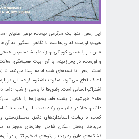
این رقص، تنها یک سرگرمی نیست؛ نوعی طغیان است. طغیا
هیبتِ اورست که روزهاست با نگاهی سنگین به آن‌ها می‌
«من نیز با همه‌ی کوچکی‌ام، زنده‌ام، شادمانم، و هستی
و اورست، در پس‌زمینه، با آن ابهتِ همیشگی، ساکت 
است. رقص تا نیمه‌های شب ادامه پیدا می‌کند، تا زم
آهنگ قطع می‌شود، سکوتِ باشکوهِ کوهستان دوباره فر
اشتراکِ انسانی است. رقص‌ها تا پاسی از شب ادامه دارد
طلوع خورشید از پشت قلّه، یخچال‌ها را طلایی می‌ک
داشتم، حالا در برابر من زنده است. این کمپ، با ت
کمپ، با رعایت استانداردهای دقیق محیط‌زیستی و ا
می‌دهد. بخش اسکان شامل: چادرهای مجهز به سیس
تشک‌های عایق رطوبت و پتوهای ضخیم تبّتی در آن‌ها