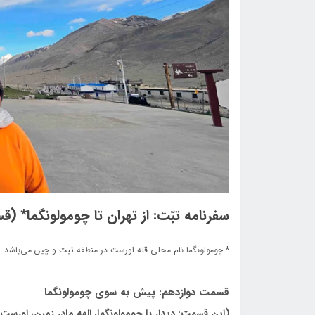
سفرنامه تبّت: از تهران تا چومولونگما* 
* چومولونگما نام محلی قله اورست در منطقه تبت و چین می‌باشد.
قسمت دوازدهم: پیش به سوی چومولونگما
(این قسمت: دیدار با چومولونگما، الهه مادر زمین، اورست 