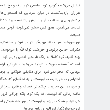
تبدیل می‌شود؛ گویی کوه، جامه‌ی کهنِ برف و یخ را به
هزاران بازدیدکننده، در میان سرمایی که استخوان‌ها ر
چشمان، بی‌واسطه به این نمایش باشکوه خیره شده‌اند
قلب‌ها می‌آمیزد. هیچ کس سخن نمی‌گوید؛ گویی همگان
طبیعت.
نور خورشید هر لحظه غروب‌گونه‌تر می‌شود و سایه‌های ب
بگیرند. آخرین پرتوهای خورشید نوک قلّه را می‌بوسد،
چند ثانیه، کوه کاملاً به رنگ نارنجی-آتشین درمی‌آید
آهسته آهسته، خورشید ناپدید می‌شود و تاریکی آرام 
رویایی که محو نمی‌شود، برای دقایقی طولانی بر برف
احترامی به خورشید، به اورست، و به لحظه‌ای که همگ
و من، در این میان، با چشمانی نمناک و قلبی لبریز ا
ماند: زمانی که اورست، نه یک کوه، بلکه چراغی فروزا
هیمالیا، چشمک می‌زند و اورست در نور ماه، هیبتی اسا
ای چومولونگما، ای الهه‌ای قلعه برف‌ها