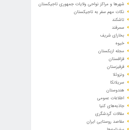
شهرها و مراکز نواحی ولایات جمهوری تاجیکستان
نکات مهم سفر به تاجیکستان
تاشکند
سمرقند
بخارای شریف
خیوه
مجله ازبکستان
قزاقستان
قرقیزستان
ونزوئلا
سریلانکا
هندوستان
اطلاعات عمومی
جاذبه‌های کنیا
مقالات گردشگری
مقاصد روستایی ایران
سفرنامه‌ها