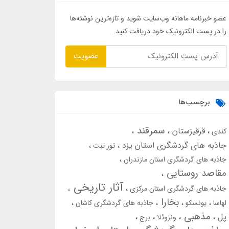
عضو خبرنامه ماهانه وب‌سایت شوید و تازه‌ترین نوشته‌ها
را در پست الکترونیک خود دریافت کنید.
عضویت
برچسب‌ها
سمرقند
قرقیزستان
کندی
جاذبه های گردشگری استان یزد
تور تبت
جاذبه های گردشگری استان مازندران
مقاصد روستایی
آثار تاریخی
جاذبه های گردشگری استان مرکزی
بخارا
لهاسا
یونسکو
جاذبه های گردشگری کاشان
مذهبی
پل
ونزوئلا
برج