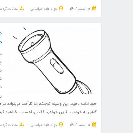
10 اسفند 1403
جواد عابد خراسانی
مقالات گرد
م
د
د
چ
د
ش
د
را
خود ادامه دهید. این وسیله کوچک، اما کارآمد، می‌تواند در
گاهی به خودتان آفرین خواهید گفت و احساس خواهید کرد ک
10 اسفند 1403
جواد عابد خراسانی
مقالات گرد