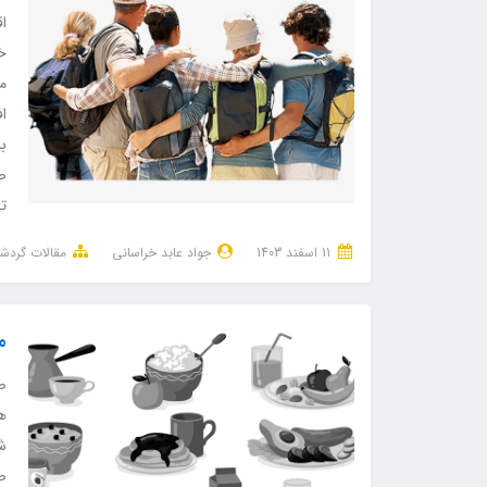
اق
خ
م
اف
بر
صم
ت
11 اسفند 1403
جواد عابد خراسانی
مقالات گردش
م
ص
هس
شر
صب