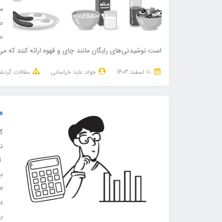
م
صب
ص
است نوشیدنی‌های رایگان مانند چای و قهوه ارائه کنند که م
10 اسفند 1403
جواد عابد خراسانی
مقالات گرد
م
گا
نا
ا
به
ط
ب
رو