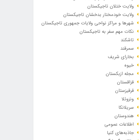
ولایت ختلان تاجیکستان
ولایت خودمختار بدخشان تاجیکستان
شهرها و مراکز نواحی ولایات جمهوری تاجیکستان
نکات مهم سفر به تاجیکستان
تاشکند
سمرقند
بخارای شریف
خیوه
مجله ازبکستان
قزاقستان
قرقیزستان
ونزوئلا
سریلانکا
هندوستان
اطلاعات عمومی
جاذبه‌های کنیا