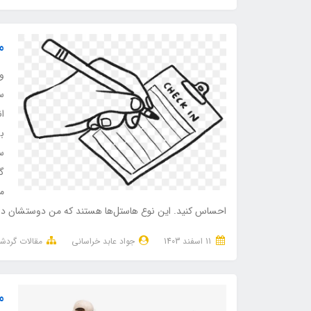
م
ور
س
ان
بس
س
گن
می
احساس کنید. این نوع هاستل‌ها هستند که من دوستشان دارم
11 اسفند 1403
جواد عابد خراسانی
مقالات گردش
م