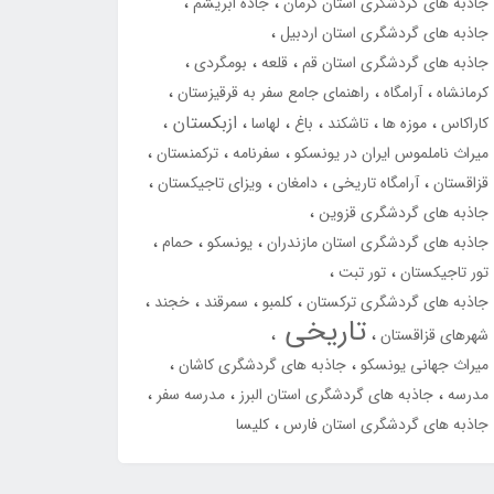
جاذبه های گردشگری استان کرمان
جاده ابریشم
جاذبه های گردشگری استان اردبیل
جاذبه های گردشگری استان قم
قلعه
بومگردی
کرمانشاه
آرامگاه
راهنمای جامع سفر به قرقیزستان
ازبکستان
کاراکاس
موزه ها
تاشکند
باغ
لهاسا
میراث ناملموس ایران در یونسکو
سفرنامه
ترکمنستان
قزاقستان
آرامگاه تاریخی
دامغان
ویزای تاجیکستان
جاذبه های گردشگری قزوین
جاذبه های گردشگری استان مازندران
یونسکو
حمام
تور تاجیکستان
تور تبت
جاذبه های گردشگری ترکستان
کلمبو
سمرقند
خجند
تاریخی
شهرهای قزاقستان
میراث جهانی یونسکو
جاذبه های گردشگری کاشان
مدرسه
جاذبه های گردشگری استان البرز
مدرسه سفر
جاذبه های گردشگری استان فارس
کلیسا