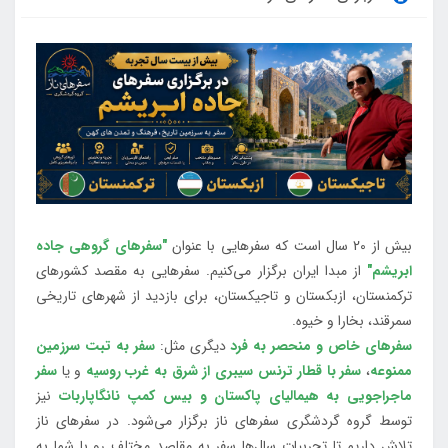
بیش از 20 سال است که سفرهایی با عنوان
"سفرهای گروهی جاده
ابریشم"
از مبدا ایران برگزار می‌کنیم. سفرهایی به مقصد کشورهای
ترکمنستان، ازبکستان و تاجیکستان، برای بازدید از شهرهای تاریخی
سمرقند، بخارا و خیوه.
سفرهای خاص و منحصر به فرد
دیگری مثل:
سفر به تبت سرزمین
ممنوعه
،
سفر با قطار ترنس سیبری از شرق به غرب روسیه
و یا
سفر
ماجراجویی به هیمالیای پاکستان و بیس کمپ نانگاپاربات
نیز
توسط گروه گردشگری سفرهای ناز برگزار می‌شود. در سفرهای ناز
تلاش داریم تا تجربیات سال‌ها سفر به مقاصد مختلف رو با شما به