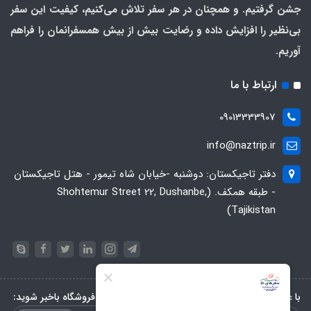
جشن گرفتیم. و همچنان در هر سفر تلاش می‌کنیم، کیفیت این سفر
بی‌نظیر را افزایش داده و رضایت بیش از بیش همسفرانمان را فراهم
آوریم.
ارتباط با ما
09013333907
info@naztrip.ir
دفتر تاجیکستان: دوشنبه -خیابان شاه تیمور - هتل تاجیکستان
- طبقه همکف. (Shohtemur Street 22, Dushanbe,
Tajikistan)
با عضویت در خبرنامه، از تخفیف‌ها و جدیدترین‌های فروشگاه باخبر شوید: