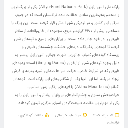
پارک ملی آلتین اِمِل (Altyn-Emel National Park) یکی از بزرگ‌ترین
و منحصربه‌فردترین مناطق حفاظت‌شده قزاقستان است که در جنوب
شرقی این کشور و در نزدیکی شهر آلماتی قرار گرفته است. این پارک با
مساحتی بیش از ۴۶۰۰ کیلومتر مربع، مجموعه‌ای خارق‌العاده از مناظر
طبیعی را در خود جای داده است؛ از بیابان‌های وسیع و تپه‌های شنی
گرفته تا کوه‌های رنگارنگ، دره‌های خشک، چشمه‌های طبیعی و
زیستگاه گونه‌های کمیاب جانوری. شهرت جهانی آلتین اِمِل بیشتر به
دلیل وجود تپه‌های شنی آوازخوان (Singing Dunes) است؛ پدیده‌ای
طبیعی که در شرایط خاص، حرکت شن‌ها صدایی شبیه زمزمه یا غرش
ایجاد می‌کند. اما این تنها یکی از شگفتی‌های این پارک است. کوه‌های
آکتائو (Aktau Mountains) با لایه‌های رنگی زمین‌شناسی،
حیات‌وحش متنوع و چشم‌اندازهای بی‌پایان بیابانی، آلتین اِمِل را به
یکی از مهم‌ترین مقاصد طبیعت‌گردی آسیای مرکزی تبدیل کرده‌اند.
05 مرداد 1405
جواد عابد خراسانی
مقالات گردشگری
قزاقستان