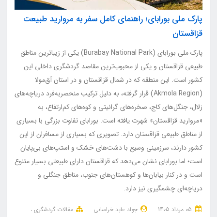
پارک ملی بورابای؛ راهنمای کامل سفر به مروارید طبیعت
قزاقستان
پارک ملی بورابای (Burabay National Park) یکی از زیباترین مناطق
طبیعی قزاقستان و یکی از محبوب‌ترین مقاصد گردشگری داخلی این
کشور است. این منطقه که در شمال قزاقستان و در استان آق‌مولا
(Akmola Region) قرار گرفته، به دلیل ترکیب منحصربه‌فرد دریاچه‌های
زلال، جنگل‌های کاج، صخره‌های گرانیتی و کوه‌های کم‌ارتفاع، به
«مروارید قزاقستان» شهرت یافته است. بورابای تفاوت بزرگی با بسیاری
از مناطق طبیعی قزاقستان دارد. تصویری که بسیاری از مسافران از این
کشور دارند، سرزمینی وسیع با دشت‌های خشک و استپ‌های بی‌پایان
است؛ اما بورابای نشان می‌دهد که قزاقستان دارای طبیعتی بسیار متنوع
است و در کنار بیابان‌ها و کوهستان‌های جنوب، مناطق جنگلی و
دریاچه‌ای چشمگیری نیز دارد.
05 مرداد 1405
جواد عابد خراسانی
مقالات گردشگری