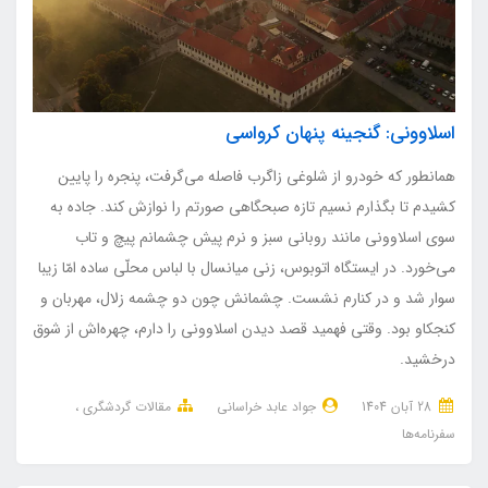
اسلاوونی: گنجینه پنهان کرواسی
همانطور که خودرو از شلوغی زاگرب فاصله می‌گرفت، پنجره را پایین
کشیدم تا بگذارم نسیم تازه صبحگاهی صورتم را نوازش کند. جاده به
سوی اسلاوونی مانند روبانی سبز و نرم پیش چشمانم پیچ و تاب
می‌خورد. در ایستگاه اتوبوس، زنی میانسال با لباس محلّی ساده امّا زیبا
سوار شد و در کنارم نشست. چشمانش چون دو چشمه زلال، مهربان و
کنجکاو بود. وقتی فهمید قصد دیدن اسلاوونی را دارم، چهره‌اش از شوق
درخشید.
28 آبان 1404
جواد عابد خراسانی
مقالات گردشگری
سفرنامه‌ها