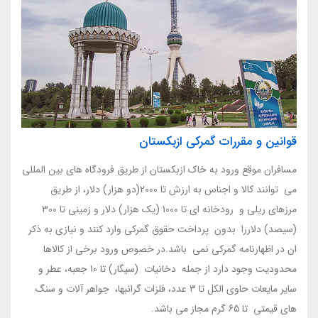
قوانین و مقررات گمرکی ازبکستان
مسافران موقع ورود به خاک ازبکستان از طریق فرودگاه های بین المللی
می توانند کالا و اجناس به ارزش تا 2000(دو هزار) دلار، از طریق
مرزهای ریلی و رودخانه ای تا 1000 (یک هزار) دلار و زمینی تا 300
(سیصد) دلاررا بدون پرداخت حقوق گمرکی وارد کنند و نیازی به ذکر
ان در اظهارنامه گمرکی نمی باشد.در خصوص ورود برخی از کالاها
محدودیت وجود دارد از جمله دخانیات (سیگار) تا 10 جعبه، عطر و
سایر مایعات حاوی الکل تا 3 عدد، فلزات گرانبها، جواهر آلات و سنگ
های قیمتی تا 65 گرم مجاز می باشد.