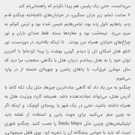
می‌دانست. حتی یک پلیس هم پیدا نکردم که راهنمایی‌ام کند.
7 ساعت تمام، زیر باران سنگین، در خیابان‌های ناشناخته چنگدو قدم
زدم. پاهایم تاول زده بود، لباس‌هایم خیس شده بود و ترس کم‌کم به
سرم می‌زد. نیمه‌شب بود و مغازه‌ها بسته. فقط صدای باران و نور
چراغ‌های خیابان همراه من بودند. تا اینکه بالاخره، در دوردست، نور
تابلو هتل اسکای تل را دیدم. گویی بهشت را پیدا کرده‌ام! با آخرین
توان خود را به هتل رساندم. دربان هتل با نگاهی متعجب مرا دید که
مثل موشی غرق‌آب، با پاهای زخمی و چهره‌ای خسته از در وارد
می‌شوم.
چنگدو به من یاد داد که گاهی ساده‌ترین چیزها، مثل یک تکه کاغذ با
آدرس هتل، می‌تواند نجات‌دهنده باشد. همیشه کارت ویزیت هتل به
همراه داشته باشید، حتی در یک شهر یا روستای کوچک. و اینکه اگر
به چین سفر می‌کنید برای جهت یابی و استفاده از نقشه باید
اپلیکیشن‌های چینی مثل Baidu Maps را نصب کنید. چنگدو شهری
است که باید با حواس پنجگانه آن را تجربه کرد: بوی فلفل سیچوانی،