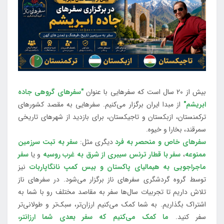
بیش از 20 سال است که سفرهایی با عنوان
"سفرهای گروهی جاده
ابریشم"
از مبدا ایران برگزار می‌کنیم. سفرهایی به مقصد کشورهای
ترکمنستان، ازبکستان و تاجیکستان، برای بازدید از شهرهای تاریخی
سمرقند، بخارا و خیوه.
سفرهای خاص و منحصر به فرد
دیگری مثل:
سفر به تبت سرزمین
ممنوعه
،
سفر با قطار ترنس سیبری از شرق به غرب روسیه
و یا
سفر
ماجراجویی به هیمالیای پاکستان و بیس کمپ نانگاپاربات
نیز
توسط گروه گردشگری سفرهای ناز برگزار می‌شود. در سفرهای ناز
تلاش داریم تا تجربیات سال‌ها سفر به مقاصد مختلف رو با شما به
اشتراک بگذاریم. به شما کمک می‌کنیم ارزان‌تر، سبک‌تر و طولانی‌تر
سفر کنید.
ما کمک می‌کنیم که سفر بعدی شما ارزانتر،