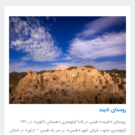
روستای نایبند
روستای «نایبند» طبس در 105 کیلومتری دهستان «کویر»، در 230
کیلومتري جنوب شرقی شهر «طبس»، بر سر راه طبس – «راور» در استان