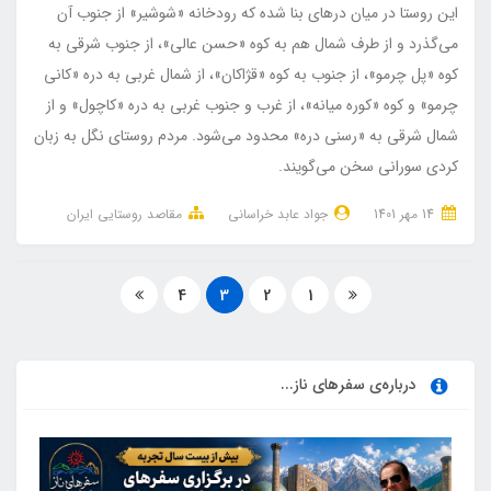
این روستا در میان دره‎ای بنا شده که رودخانه «شوشیر» از جنوب آن
می‌گذرد و از طرف شمال هم به کوه «حسن عالی»، از جنوب شرقی به
کوه «پل چرمو»، از جنوب به کوه «قژاکان»، از شمال غربی به دره «کانی
چرمو» و کوه «کوره میانه»، از غرب و جنوب غربی به دره «کاچول» و از
شمال شرقی به «رسنی دره» محدود می‌شود. مردم روستای نگل به زبان
کردی سورانی سخن می‌گویند.
14 مهر 1401
جواد عابد خراسانی
مقاصد روستایی ایران
4
3
2
1
درباره‌ی سفرهای ناز...