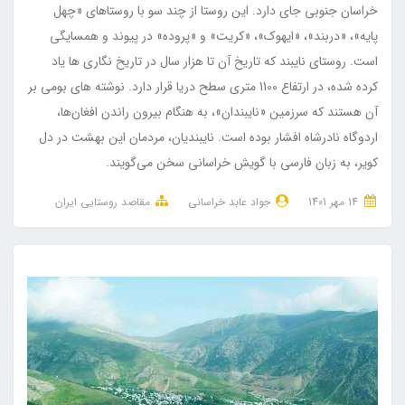
خراسان جنوبی جای دارد. این روستا از چند سو با روستاهاي «چهل
پایه»، «دربند»، «ایهوك»، «کریت» و «پروده» در پیوند و همسایگی
است. روستای نایبند که تاریخ آن تا هزار سال در تاریخ ­نگاری­ ها یاد
کرده شده، در ارتفاع 1100 متری سطح دریا قرار دارد. نوشته ­های بومی بر
آن هستند که سرزمین «نایبندان»، به هنگام بیرون راندن افغان‌ها،
اردوگاه نادرشاه افشار بوده است. نایبندیان، مردمان این بهشت در دل
کویر، به زبان فارسی با گویش خراسانی سخن می‌گویند.
14 مهر 1401
جواد عابد خراسانی
مقاصد روستایی ایران