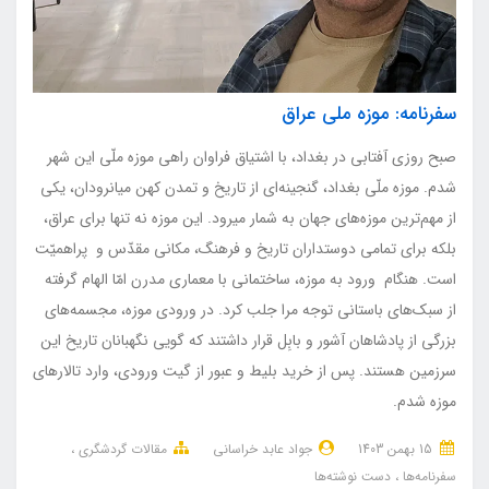
سفرنامه: موزه ملی عراق
صبح روزی آفتابی در بغداد، با اشتیاق فراوان راهی موزه ملّی این شهر
شدم. موزه ملّی بغداد، گنجینه‌ای از تاریخ و تمدن کهن میانرودان، یکی
از مهم‌ترین موزه‌های جهان به شمار میرود. این موزه نه تنها برای عراق،
بلکه برای تمامی دوستداران تاریخ و فرهنگ، مکانی مقدّس و پراهمیّت
است. هنگام ورود به موزه، ساختمانی با معماری مدرن امّا الهام گرفته
از سبک‌های باستانی توجه مرا جلب کرد. در ورودی موزه، مجسمه‌های
بزرگی از پادشاهان آشور و بابِل قرار داشتند که گویی نگهبانان تاریخ این
سرزمین هستند. پس از خرید بلیط و عبور از گیت ورودی، وارد تالارهای
موزه شدم.
15 بهمن 1403
جواد عابد خراسانی
مقالات گردشگری
سفرنامه‌ها
دست نوشته‌ها