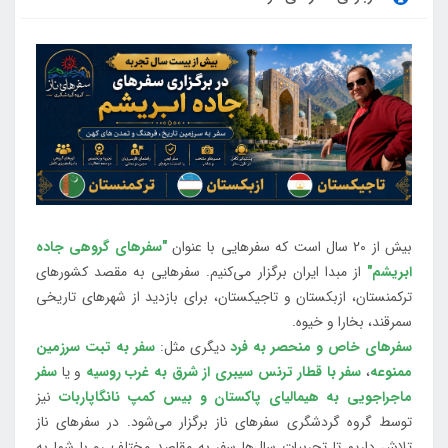
بیش از 20 سال است که سفرهایی با عنوان
"سفرهای گروهی جاده
ابریشم"
از مبدا ایران برگزار می‌کنیم. سفرهایی به مقصد کشورهای
ترکمنستان، ازبکستان و تاجیکستان، برای بازدید از شهرهای تاریخی
سمرقند، بخارا و خیوه.
سفرهای خاص و منحصر به فرد
دیگری مثل:
سفر به تبت سرزمین
ممنوعه
،
سفر با قطار ترنس سیبری از شرق به غرب روسیه
و یا
سفر
ماجراجویی به هیمالیای پاکستان و بیس کمپ نانگاپاربات
نیز
توسط گروه گردشگری سفرهای ناز برگزار می‌شود. در سفرهای ناز
تلاش داریم تا تجربیات سال‌ها سفر به مقاصد مختلف رو با شما به