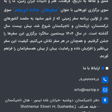
عشق و علاقه به تاریخ، فرهنگ، هنر و ادبیات ایران زمین، ما را به
"سفرهای جاده ابریشم"
سوی برگزاری تورهایی با عنوان
سوق
داد. از اوّلین برنامه سفر زمینی که از شهر مشهد به مقصد کشورهای
ترکمنستان، ازبکستان و تاجیکستان شروع شد، بیش بیست سال
گذشته است. در سال 1404 بیستمین سالگرد برگزاری این سفرها را
جشن گرفتیم. و همچنان در هر سفر تلاش می‌کنیم، کیفیت این سفر
بی‌نظیر را افزایش داده و رضایت بیش از بیش همسفرانمان را فراهم
آوریم.
ارتباط با ما
09013333907
info@naztrip.ir
دفتر تاجیکستان: دوشنبه -خیابان شاه تیمور - هتل تاجیکستان
- طبقه همکف. (Shohtemur Street 22, Dushanbe,