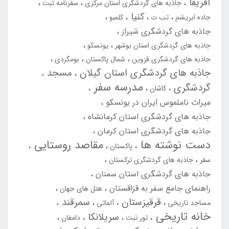
آفریقا
جاذبه های گردشگری استان مرکزی
سفرنامه تبت
کنیا
جاده ابریشم
تب ت
کلمبو
جاذبه های گردشگری شیراز
جاذبه های گردشگری استان بوشهر
یونسکو
جاذبه های گردشگری قزوین
شمال پاکستان
بومگردی
جاذبه های گردشگری استان گیلان
مسجد
مدرسه سفر
گردشگری
کاشان
میراث ناملموس ایران در یونسکو
جاذبه های گردشگری استان کرمانشاه
جاذبه های گردشگری استان کرمان
دست نوشته ها
مقاصد روستایی
پاکستان
سفر
جاذبه های گردشگری ترکستان
جاذبه های گردشگری استان سمنان
راهنمای جامع سفر به قزاقستان
هتل های جهان
قرقیزستان
سمرقند
مساجد تاریخی
آلماتی
خانه تاریخی
سریلانکا
تور تبت
دامغان