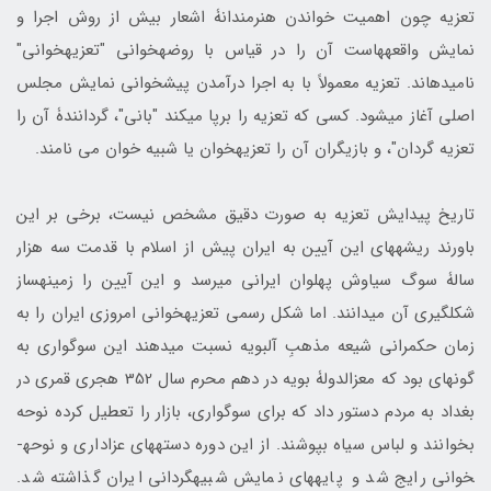
تعزیه چون اهمیت خواندن هنرمندانۀ اشعار بیش از روش اجرا و
نمایش واقعه­هاست آن را در قیاس با روضه­خوانی "تعزیه­خوانی"
نامیده­اند. تعزیه معمولاً با به اجرا درآمدن پیش­خوانی نمایش مجلس
اصلی آغاز می­شود. کسی که تعزیه را برپا می­کند "بانی"، گردانندۀ آن را
تعزیه گردان"، و بازیگران آن را تعزیه­خوان یا شبیه ­خوان می­ نامند.
تاریخ پیدایش تعزیه به صورت دقیق مشخص نیست، برخی بر این
باورند ریشه­های این آیین به ایران پیش از اسلام با قدمت سه هزار
سالۀ سوگ سیاوش پهلوان ایرانی می­رسد و این آیین را زمینه­ساز
شکل­­گیری آن می­دانند. اما شکل رسمی تعزیه­خوانی امروزی ایران را به
زمان حکمرانی شیعه مذهبِ آل­بویه نسبت می­دهند این سوگواری به
گونه­ای بود که معزالدولۀ بویه در دهم محرم سال 352 هجری قمری در
بغداد به مردم دستور داد که برای سوگواری، بازار را تعطیل کرده نوحه
بخوانند و لباس سیاه بپوشند. از این دوره دسته­های عزاداری و نوحه­
خوانی رایج شد و پایه­های نمایش شبیه­گردانی ایران گذاشته شد.