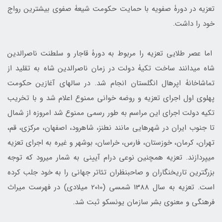
تعزیه در دورۀ صفویه با حمایت حکومت شیعۀ صفوی بیشترین رواج
خود را داشت.
اما عصر طلایی تعزیه را مربوط به دورۀ قاجار و سلطنت ناصرالدین
شاه می­دانند ساخت تکیۀ دولت در زمان ناصر­الدین شاه به تقلید از
تماشاخانۀ اپرهال انگلستان انجام شد. در سال­های آغازین حکومت
پهلوی اول اجرای تعزیه و روضه خوانی ممنوع اعلام شد و با تخریب
تکیه دولت اجرای این مراسم به طور رسمی ممنوع شد امروزه از شمال
تا جنوب ایران در شهرهایی مانند نطنز، شاهرود، اصفهان، مرکزی، قم،
تهران، کرمان، خوزستان، فارس، خراسان، بوشهر و غیره به اجرای تعزیه
می­پردازند. تعزیه همچنین نوعی درام آیینی به شمار می­رود که توجه
بزرگترین تاریخ­نگاران و صاحبنظران تئاتر جهانی را به خود جلب کرده
است. تعزیه به سال 1388 شمسی (2010 میلادی) در فهرست میراث
فرهنگی و معنوی بشر سازمان یونسکو ثبت شد.