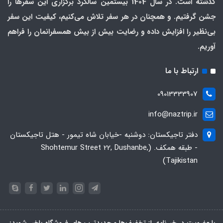
گذشته است. در سال 1404 بیستمین سالگرد برگزاری این سفرها را
جشن گرفتیم. و همچنان در هر سفر تلاش می‌کنیم، کیفیت این سفر
بی‌نظیر را افزایش داده و رضایت بیش از بیش همسفرانمان را فراهم
آوریم.
ارتباط با ما
09013333907
info@naztrip.ir
دفتر تاجیکستان: دوشنبه -خیابان شاه تیمور - هتل تاجیکستان
- طبقه همکف. (Shohtemur Street 22, Dushanbe,
Tajikistan)
با عضویت در خبرنامه، از تخفیف‌ها و جدیدترین‌های فروشگاه باخبر شوید: