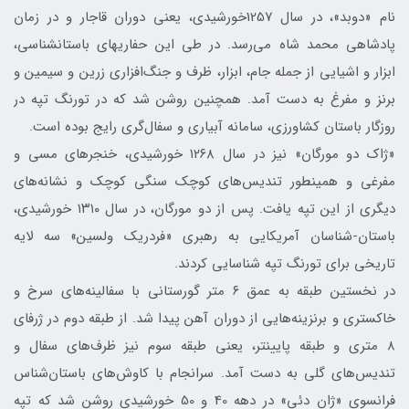
نام «دوبد»، در سال 1257خورشیدی، یعنی دوران قاجار و در زمان
پادشاهی محمد شاه می‌رسد. در طی این حفاری‎های باستان‎شناسی،
ابزار و اشیایی از جمله جام، ابزار، ظرف و جنگ‌افزاری زرین و سیمین و
برنز و مفرغ به دست آمد. همچنین روشن شد که در تورنگ تپه در
روزگار باستان کشاورزی، سامانه‌ آبیاری و سفال‌گری رایج بوده است.
«ژاک دو مورگان» نیز در سال ۱۲۶۸ خورشیدی، خنجرهای مسی و
مفرغی و همین‎طور تندیس‌های کوچک سنگی کوچک و نشانه‌های
دیگری از این تپه یافت. پس از دو مورگان، در سال ۱۳۱۰ خورشیدی،
باستان-شناسان آمریکایی به رهبری «فردریک ولسین» سه لایه
تاریخی برای تورنگ تپه شناسایی کردند.
در نخستین طبقه به عمق ۶ متر گورستانی با سفالینه‌های سرخ و
خاکستری و برنزینه‌هایی از دوران آهن پیدا شد. از طبقه دوم در ژرفای
۸ متری و طبقه پایین‎تر، یعنی طبقه سوم نیز ظرف‌های سفال و
تندیس‌های گلی به دست آمد. سرانجام با کاوش‌های باستان‌شناس
فرانسوی «ژان دئی» در دهه‌ 40 و 50 خورشیدی روشن شد که تپه