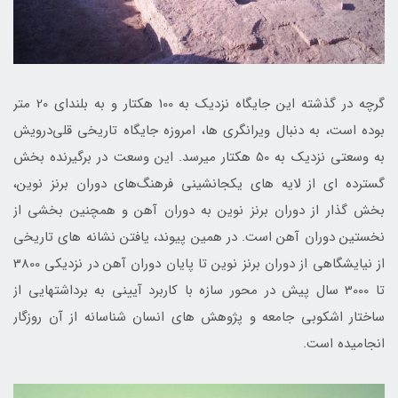
گرچه در گذشته این جایگاه نزدیک به 100 هکتار و به بلندای 20 متر
بوده است، به دنبال ویران­گری­ ها، امروزه جایگاه تاریخی قلی‌درویش
به وسعتی نزدیک به 50 هکتار می­رسد. این وسعت در برگیرنده بخش
گسترده ­ای از لایه­ های یکجانشینی فرهنگ‌های دوران برنز نوین،
بخش گذار از دوران برنز نوین به دوران آهن و همچنین بخشی از
نخستین دوران آهن است. در همین پیوند، یافتن نشانه­ های تاریخی
از نیایشگاهی از دوران برنز نوین تا پایان دوران آهن در نزدیکی 3800
تا 3000 سال پیش در محور سازه با کاربرد آیینی به برداشتهایی از
ساختار اشکوبی جامعه و پژوهش­ های انسان­ شناسانه از آن روزگار
انجامیده است.