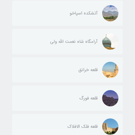
آتشکده اسپاخو
آرامگاه شاه نعمت الله ولی
قلعه خرانق
قلعه فورگ
قلعه فلک الافلاک