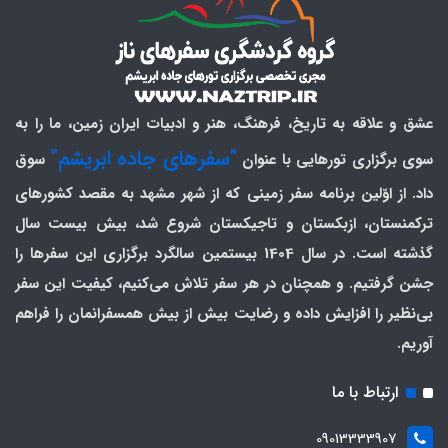
عشق و علاقه به تاریخ، فرهنگ، هنر و ادبیات ایران زمین، ما را به
"سفرهای جاده ابریشم"
سوی برگزاری تورهایی با عنوان
سوق
داد. از اوّلین برنامه سفر زمینی که از شهر مشهد به مقصد کشورهای
ترکمنستان، ازبکستان و تاجیکستان شروع شد، بیش بیست سال
گذشته است. در سال 1404 بیستمین سالگرد برگزاری این سفرها را
جشن گرفتیم. و همچنان در هر سفر تلاش می‌کنیم، کیفیت این سفر
بی‌نظیر را افزایش داده و رضایت بیش از بیش همسفرانمان را فراهم
آوریم.
ارتباط با ما
09013333907