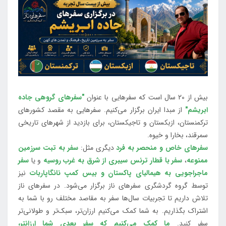
بیش از 20 سال است که سفرهایی با عنوان
"سفرهای گروهی جاده
ابریشم"
از مبدا ایران برگزار می‌کنیم. سفرهایی به مقصد کشورهای
ترکمنستان، ازبکستان و تاجیکستان، برای بازدید از شهرهای تاریخی
سمرقند، بخارا و خیوه.
سفرهای خاص و منحصر به فرد
دیگری مثل:
سفر به تبت سرزمین
ممنوعه
،
سفر با قطار ترنس سیبری از شرق به غرب روسیه
و یا
سفر
ماجراجویی به هیمالیای پاکستان و بیس کمپ نانگاپاربات
نیز
توسط گروه گردشگری سفرهای ناز برگزار می‌شود. در سفرهای ناز
تلاش داریم تا تجربیات سال‌ها سفر به مقاصد مختلف رو با شما به
اشتراک بگذاریم. به شما کمک می‌کنیم ارزان‌تر، سبک‌تر و طولانی‌تر
سفر کنید.
ما کمک می‌کنیم که سفر بعدی شما ارزانتر،