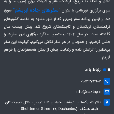
عشق و علاقه به تاریخ، فرهنگ، هنر و ادبیات ایران زمین، ما را به
"سفرهای جاده ابریشم"
سوی برگزاری تورهایی با عنوان
سوق
داد. از اوّلین برنامه سفر زمینی که از شهر مشهد به مقصد کشورهای
ترکمنستان، ازبکستان و تاجیکستان شروع شد، بیش بیست سال
گذشته است. در سال 1404 بیستمین سالگرد برگزاری این سفرها را
جشن گرفتیم. و همچنان در هر سفر تلاش می‌کنیم، کیفیت این سفر
بی‌نظیر را افزایش داده و رضایت بیش از بیش همسفرانمان را فراهم
آوریم.
ارتباط با ما
09013333907
info@naztrip.ir
دفتر تاجیکستان: دوشنبه -خیابان شاه تیمور - هتل تاجیکستان
- طبقه همکف. (Shohtemur Street 22, Dushanbe,