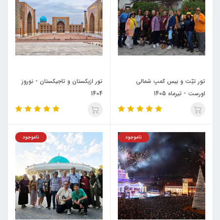
تور تبّت و بیس کمپ شمالی
تور ازبکستان و تاجیکستان - نوروز
اورست - تیرماه 1405
1404
ناموجود
ناموجود