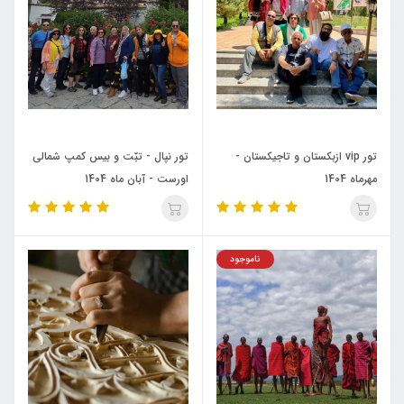
تور vip ازبکستان و تاجیکستان -
تور نپال - تبّت و بیس کمپ شمالی
مهرماه 1404
اورست - آبان ماه 1404
ناموجود