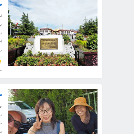
س
ام
به
ب
اط
زن
سف
س
ص
ب
خ
د