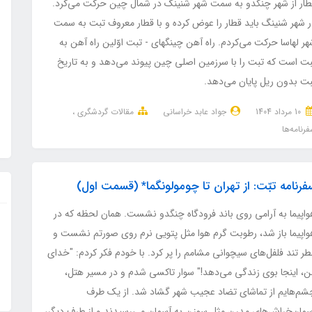
طار از شهر چنگدو به سمت شهر شنینگ در شمال چین حرکت می‌کرد.
ر شهر شنینگ باید قطار را عوض کرده و با قطار معروف تبت به سمت
ر لهاسا حرکت می‌کردم. راه آهن چینگهای - تبت اوّلین راه آهن به
بت است که تبت را با سرزمین اصلی چین پیوند می‌دهد و به تاریخ
بت بدون ریل پایان می‌دهد.
10 مرداد 1404
جواد عابد خراسانی
مقالات گردشگری
رنامه‌ها
فرنامه تبّت: از تهران تا چومولونگما* (قسمت اول)
واپیما به آرامی روی باند فرودگاه چنگدو نشست. همان لحظه که در
واپیما باز شد، رطوبت گرم هوا مثل پتویی نرم روی صورتم نشست و
ر تند فلفل‌های سیچوانی مشامم را پر کرد. با خودم فکر کردم: "خدای
ن، اینجا بوی زندگی می‌دهد!" سوار تاکسی شدم و در مسیر هتل،
شم‌هایم از تماشای تضاد عجیب شهر گشاد شد. از یک طرف
سمان‌خراش‌های مدرن مثل سوزن به آسمان می‌رسیدند و از طرف دیگر،