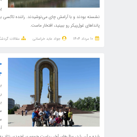
پی
نشسته بودند و با آرامش چای می‌نوشیدند. راننده تاکسی ب
پانداهای غول‌پیکر رو ببینید، افتخار ماست.
10 مرداد 1404
جواد عابد خراسانی
مقالات گردش
خ
ج
با
را
ب
س
س
آس
شده و آن را در سال‌های آخر ریاست جمهوری احمدی نژاد به پا