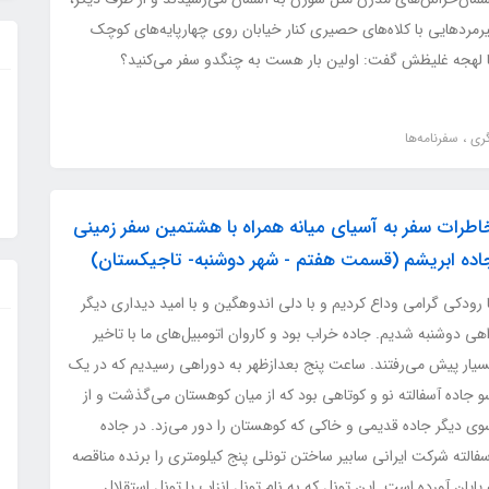
رمردهایی با کلاه‌های حصیری کنار خیابان روی چهارپایه‌های کوچک
ا لهجه غلیظش گفت: اولین بار هست به چنگدو سفر می‌کنید؟
گری
سفرنامه‌ها
اطرات سفر به آسیای میانه همراه با هشتمین سفر زمینی
اده ابریشم (قسمت هفتم - شهر دوشنبه- تاجیکستان)
 رودکی گرامی وداع کردیم و با دلی اندوهگین و با امید دیداری دیگر
هی دوشنبه شدیم. جاده خراب بود و کاروان اتومبیل‌های ما با تاخیر
سیار پیش می‌رفتند. ساعت پنج بعدازظهر به دوراهی رسیدیم که در یک
و جاده آسفالته نو و کوتاهی بود که از میان کوهستان می‌گذشت و از
وی دیگر جاده قدیمی و خاکی که کوهستان را دور می‌زد. در جاده
فالته شرکت ایرانی سابیر ساختن تونلی پنج کیلومتری را برنده مناقصه
یان آورده است. این تونل که به نام تونل انزاب یا تونل استقلال