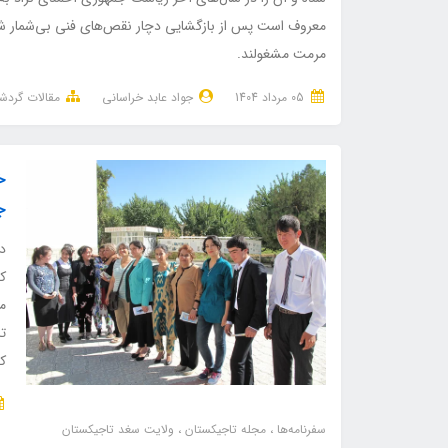
معروف است پس از بازگشایی دچار نقص‌های فنی بی‌شمار شد و
مرمت مشغولند.
05 مرداد 1404
جواد عابد خراسانی
مقالات گرد
خ
ج
در
ک
م
ت
ک
سفرنامه‌ها
مجله تاجیکستان
ولایت سغد تاجیکستان