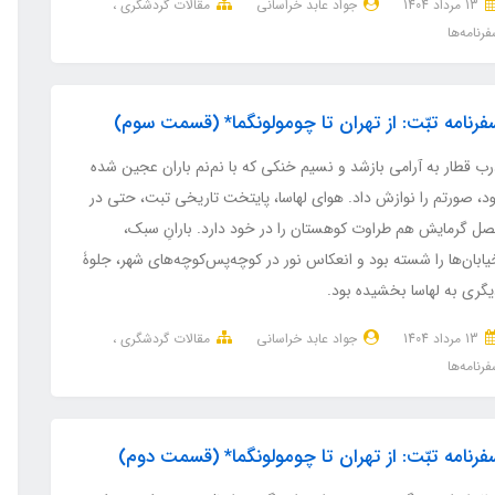
13 مرداد 1404
جواد عابد خراسانی
مقالات گردشگری
رنامه‌ها
فرنامه تبّت: از تهران تا چومولونگما* (قسمت سوم)
رب قطار به آرامی بازشد و نسیم خنکی که با نم‌نم باران عجین شده
ود، صورتم را نوازش داد. هوای لهاسا، پایتخت تاریخی تبت، حتی در
صل گرمایش هم طراوت کوهستان را در خود دارد. بارانِ سبک،
ابان‌ها را شسته بود و انعکاس نور در کوچه‌پس‌کوچه‌های شهر، جلوۀ
یگری به لهاسا بخشیده بود.
13 مرداد 1404
جواد عابد خراسانی
مقالات گردشگری
رنامه‌ها
فرنامه تبّت: از تهران تا چومولونگما* (قسمت دوم)