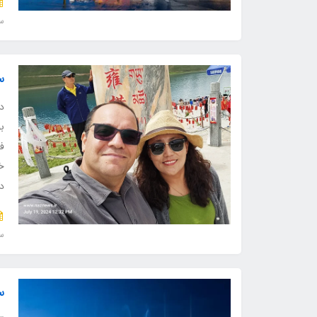
سف
س
د
ب
ف
خی
د
سف
س