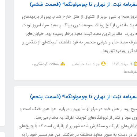
فرنامه تبّت: از تهران تا چومولونگما* (قسمت ششم)
روز صبح با قلبی لبریز از اشتیاق از هتل خارج شدم. پس از بازدیدهای
 یاد ماندنی از کاخ پوتالا، صومعه دری پونگ و معبد سرا، امروز نوبت
ه زیارت مقدس‌ترین معبد تبت، معبد برخار رسیده بود. خیابان‌های
راف معبد حال و هوایی منحصر به فرد داشتند، آمیخته‌ای از تقدّس و
دگی روزمره تبّتی‌ها.
19 مرداد 1404
جواد عابد خراسانی
مقالات گردشگری
رنامه‌ها
فرنامه تبّت: از تهران تا چومولونگما* (قسمت پنجم)
بح زود از هتل خود در مرکز لهاسا بیرون می‌آیم. هوا هنوز خنک است و
وی عود و کندر از فروشگاه‌های کوچک اطراف به مشام می‌رسد.
یابان‌های باریک و سنگفرش شده شهر پر از زائرانی است که با چرخ‌های
عا در دست به سوی معابد مختلف در حرکتند. من هم مسیر خود را به