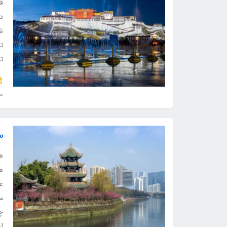
ق
د
شه
ت
ت
سف
س
ه
ه
عط
م
چ
آ