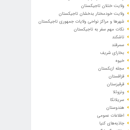
ولایت ختلان تاجیکستان
ولایت خودمختار بدخشان تاجیکستان
شهرها و مراکز نواحی ولایات جمهوری تاجیکستان
نکات مهم سفر به تاجیکستان
تاشکند
سمرقند
بخارای شریف
خیوه
مجله ازبکستان
قزاقستان
قرقیزستان
ونزوئلا
سریلانکا
هندوستان
اطلاعات عمومی
جاذبه‌های کنیا