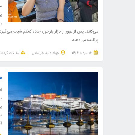
س
پ
ر
می‌کنند. پس از عبور از بازار بارخور، جاده کمکم شیب می‌گی
پراکنده می‌دهند.
16 مرداد 1404
جواد عابد خراسانی
مقالات گردش
س
ام
ب
پ
ب
آ