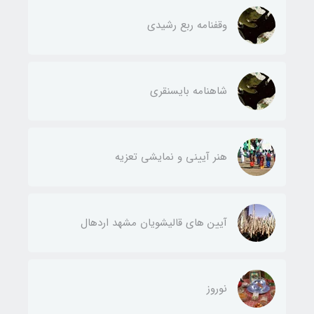
وقفنامه ربع رشیدی
شاهنامه بایسنقری
هنر آیینی و نمایشی تعزیه
آیین های قالیشویان مشهد اردهال
نوروز