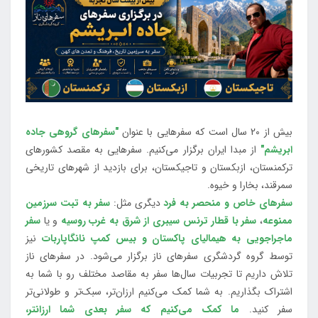
بیش از 20 سال است که سفرهایی با عنوان
"سفرهای گروهی جاده
ابریشم"
از مبدا ایران برگزار می‌کنیم. سفرهایی به مقصد کشورهای
ترکمنستان، ازبکستان و تاجیکستان، برای بازدید از شهرهای تاریخی
سمرقند، بخارا و خیوه.
سفرهای خاص و منحصر به فرد
دیگری مثل:
سفر به تبت سرزمین
ممنوعه
،
سفر با قطار ترنس سیبری از شرق به غرب روسیه
و یا
سفر
ماجراجویی به هیمالیای پاکستان و بیس کمپ نانگاپاربات
نیز
توسط گروه گردشگری سفرهای ناز برگزار می‌شود. در سفرهای ناز
تلاش داریم تا تجربیات سال‌ها سفر به مقاصد مختلف رو با شما به
اشتراک بگذاریم. به شما کمک می‌کنیم ارزان‌تر، سبک‌تر و طولانی‌تر
سفر کنید.
ما کمک می‌کنیم که سفر بعدی شما ارزانتر،