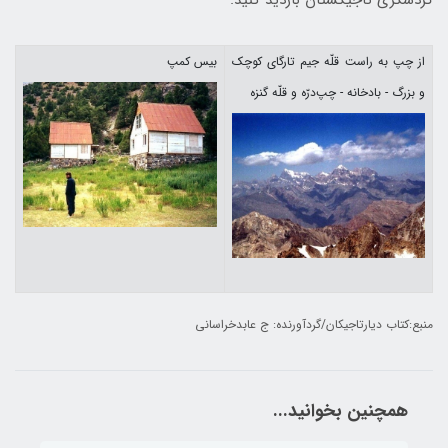
گردشگری تاجیکستان بازدید کنید.
از چپ به راست قلّه جيم‌ تارگای كوچك
بيس كمپ
و بزرگ - بادخانه - چپ‌درّه و قلّه گنزه
منبع:کتاب دیارتاجیکان/گردآورنده: ج عابدخراسانی
همچنین بخوانید...