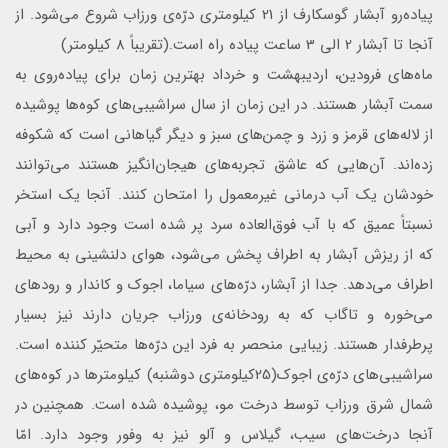
پیاده‌رو آبشار گوسكارف از 21 کیلومتری درّه‌ی ورزاب شروع می‌شود. از
آنجا تا آبشار 2 الی 3 ساعت پیاده راه است.(تقریباً 8 کیلومتر)
ماه‌های فرودين، ارديبهشت و خرداد بهترین زمان برای پیاده‌روی به
سمت آبشار هستند. در این زمان از سال سراشیبی‌های كوه‌ها پوشیده
از لاله‌های قرمز و زرد و چمن‌های سبز و دیگر گیاهانی است که شکوفه
زده‌اند. آن‌ها‌یی که عاشق تجربه‌های هیجان‌انگیز هستند می‌توانند
خودشان یک آب درمانی غیرمعمول را امتحان کنند. آنجا یک استخر
نسبتاً عمیق که با آب فوق‌العاده سرد پر شده است وجود دارد و آبی
که از ریزش آبشار به اطراف پخش می‌شود، هوای دلنشینی به محیط
اطراف می‌دهد. جدا از آبشار، درّ‌ه‌های سياما، اجوك و كاندار و رودهای
می‌خوره و تاگاب که به رودخانه‌ی ورزاب جریان دارند نیز بسیار
پرطرفدار هستند. زیبایی منحصر به فرد این درّ‌ه‌ها متحیّر کننده است.
سراشیبی‌های درّه‌ی اجوك(25‌کیلومتری دوشنبه) کیلومترها در کوه‌های
شمال شرق ورزاب توسط درخت مو، پوشیده شده است. همچنین در
آنجا درخت‌های سیب، گیلاس و آلو نیز به وفور وجود دارد. امّا