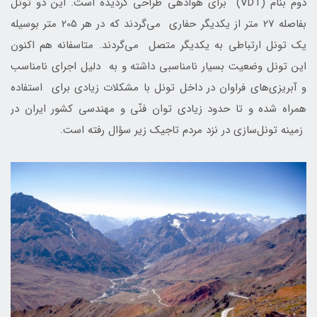
دوم بنام (VDT) براي هوادهی طراحی گردیده است. این دو تونل
بفاصله 27 متر از یکدیگر حفاری می‌گردند که در هر 205 متر بوسیله
یک تونل ارتباطی به یکدیگر متصل می‌گردند. متاسفانه هم اكنون
اين تونل وضعيت بسيار نامناسبي داشته و به دليل اجراي نامناسب
و آبريزی‌های فراوان در داخل تونل با مشكلات زيادی براي استفاده
همراه شده و تا حدود زيادی توان فنّی و مهندسی كشور ايران در
زمينه تونل‌سازی در نزد مردم تاجيك زير سؤال رفته است.