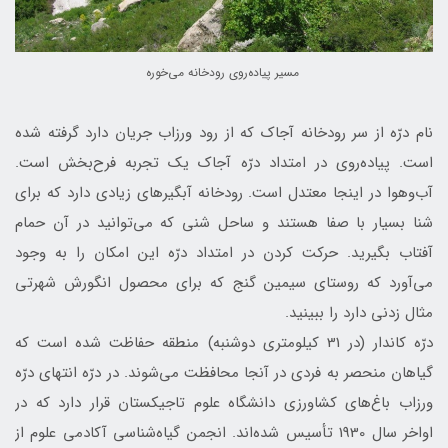
مسير پياده‌روی رودخانه می‌خوره
نام درّه از سر رودخانه آجاك که از رود ورزاب جریان دارد گرفته شده
است. پیاده‌روی در امتداد درّه آجاك یک تجربه فرح‌بخش است.
آب‌وهوا در اینجا معتدل است. رودخانه آبگیر‌های زیادی دارد که برای
شنا بسیار با صفا هستند و ساحل شنی که می‌توانید در آن حمام
آفتاب بگیرید. حرکت کردن در امتداد درّه این امکان را به وجود
می‌آورد که روستای سيمين‌ گنج که برای محصول انگورش شهرتی
مثال زدنی دارد را ببینید.
درّه كاندار (در 31 کیلومتری دوشنبه) منطقه حفاظت شده است که
گیاهان منحصر به فردی در آنجا محافظت می‌شوند. در درّه انتهای درّه
ورزاب باغ‌های کشاورزی دانشگاه‌ علوم ‌تاجیکستان قرار دارد که در
اواخر سال 1930 تأسيس شده‌اند. انجمن گیاه‌شناسی ‌آکادمی ‌علوم از