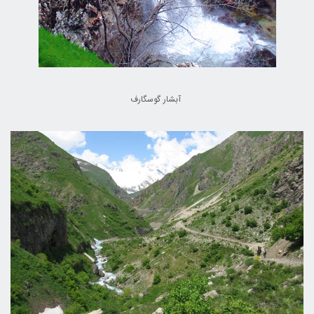
آبشار گوسگارف