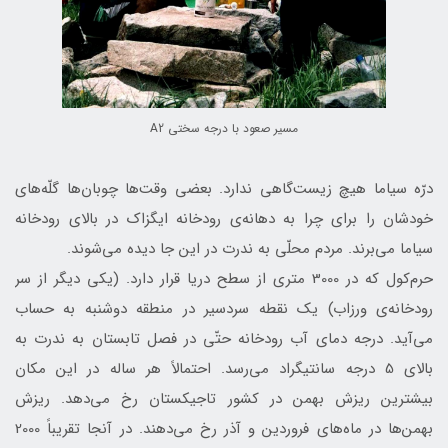
مسير صعود با درجه سختي A2
درّه سياما هیچ زیست‌گاهی ندارد. بعضی وقت‌ها چوبان‌ها گلّه‌های
خودشان را برای چرا به دهانه‌ی رود‌خانه ايگزاك در بالای رودخانه
سياما می‌برند. مردم محلّی به ندرت در این جا دیده می‌شوند.
حرم‌كول که در 3000 متری از سطح دریا قرار دارد. (یکی دیگر از سر
رودخانه‌ی ورزاب) یک نقطه سردسیر در منطقه دوشنبه به حساب
می‌آید. درجه دمای آب رودخانه حتّی در فصل تابستان به ندرت به
بالای 5 درجه سانتیگراد می‌رسد. احتمالاً هر ساله در این مکان
بیشترین ریزش بهمن در کشور تاجيكستان رخ می‌دهد. ریزش
بهمن‌ها در ماه‌های فروردين و آذر رخ می‌دهند. در آنجا تقریباً 2000