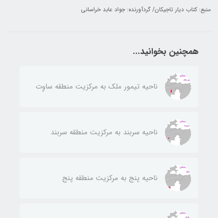
منبع: کتاب دیار تاجیکان/ گردآورنده: جواد عابد خراسانی
همچنین بخوانید...
ناحيه تيمور ملك به مركزيت منطقه ساوِت
ناحيه سربند به مركزيت منطقه سربند
ناحيه پنج به مركزيت منطقه پنج