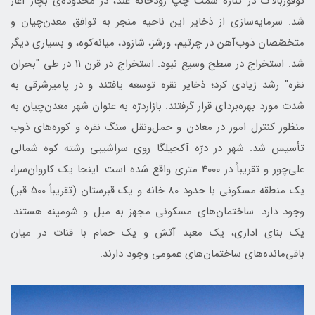
توقوزبالاك در کناره سمت چپ رودخانه غُند، در محدوده‌ی بچار آغاز
شد. سرمایه‌سازی از ذخایر این ناحیه منجر به توافق معدن‌چیان و
متخصّصان ذوب‌آهن در چرتيم، ورشز، شازود، ميانه‌كوه، و بسیاری دیگر
شد. استخراج در سطح وسیع نبود. استخراج در قرن 11 در طی "بحران
نقره" رشد زيادی کرد؛ ذخایر نقره توسعه یافتند و در پامیرشرقی به
شدت مورد بهره‌بردای قرار گرفتند. بازاردرّه به عنوان شهر معدن‌چیان به
منظور کنترل امور در معادن و حمل‌و‌نقل سنگ نقره و کوره‌های ذوب
تأسيس شد. شهر در درّه آكجيلگا روی سراشیبی رشته کوه شمالی
علي‌چور و تقریباً در 4000 متری واقع شده است. اینجا یک کاروان‌سرا،
یک منطقه مسکونی با حدود 80 خانه و یک قبرستان (تقریباً 500 قبر)
وجود دارد. ساختمان‌های مسکونی مجهز به مبل و شومینه هستند.
یک بنای اداری، یک معبد آتش و یک حمام با قنات‌ در میان
باقی‌مانده‌های ساختمان‌های عمومی وجود دارند.