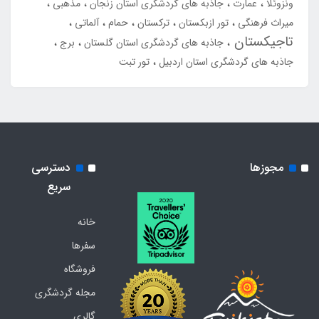
ونزوئلا
عمارت
جاذبه های گردشگری استان زنجان
مذهبی
میراث فرهنگی
تور ازبکستان
ترکستان
حمام
آلماتی
تاجیکستان
جاذبه های گردشگری استان گلستان
برج
جاذبه های گردشگری استان اردبیل
تور تبت
مجوزها
دسترسی
سریع
خانه
سفرها
فروشگاه
مجله گردشگری
گالری