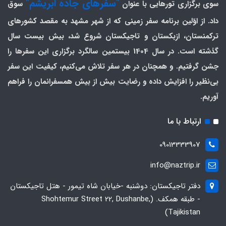
"سفرهای جاده ابریشم"
سوی برگزاری تورهایی با عنوان
سوق
داد. از اوّلین برنامه سفر زمینی که از شهر مشهد به مقصد کشورهای
ترکمنستان، ازبکستان و تاجیکستان شروع شد، بیش بیست سال
گذشته است. در سال 1404 بیستمین سالگرد برگزاری این سفرها را
جشن گرفتیم. و همچنان در هر سفر تلاش می‌کنیم، کیفیت این سفر
بی‌نظیر را افزایش داده و رضایت بیش از بیش همسفرانمان را فراهم
آوریم.
ارتباط با ما
09013333907
info@naztrip.ir
دفتر تاجیکستان: دوشنبه -خیابان شاه تیمور - هتل تاجیکستان
- طبقه همکف. (Shohtemur Street 22, Dushanbe,
Tajikistan)